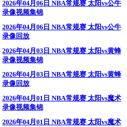
2026年04月06日 NBA常规赛 太阳vs公牛
录像视频集锦
2026年04月06日 NBA常规赛 太阳vs公牛
录像回放
2026年04月03日 NBA常规赛 太阳vs黄蜂
录像视频集锦
2026年04月03日 NBA常规赛 太阳vs黄蜂
录像回放
2026年04月01日 NBA常规赛 太阳vs魔术
录像视频集锦
2026年04月01日 NBA常规赛 太阳vs魔术