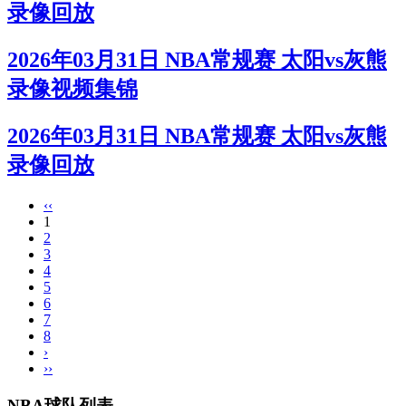
录像回放
2026年03月31日 NBA常规赛 太阳vs灰熊
录像视频集锦
2026年03月31日 NBA常规赛 太阳vs灰熊
录像回放
‹‹
1
2
3
4
5
6
7
8
›
››
NBA球队列表