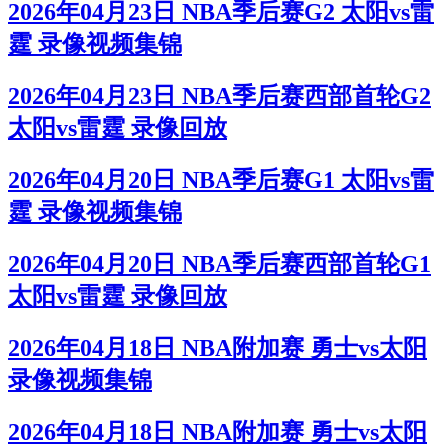
2026年04月23日 NBA季后赛G2 太阳vs雷
霆 录像视频集锦
2026年04月23日 NBA季后赛西部首轮G2
太阳vs雷霆 录像回放
2026年04月20日 NBA季后赛G1 太阳vs雷
霆 录像视频集锦
2026年04月20日 NBA季后赛西部首轮G1
太阳vs雷霆 录像回放
2026年04月18日 NBA附加赛 勇士vs太阳
录像视频集锦
2026年04月18日 NBA附加赛 勇士vs太阳