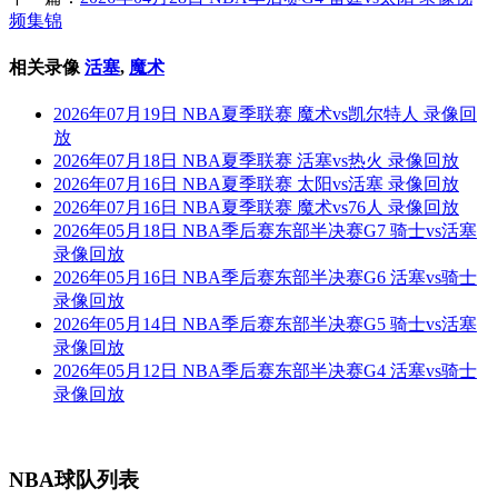
频集锦
相关录像
活塞
,
魔术
2026年07月19日 NBA夏季联赛 魔术vs凯尔特人 录像回
放
2026年07月18日 NBA夏季联赛 活塞vs热火 录像回放
2026年07月16日 NBA夏季联赛 太阳vs活塞 录像回放
2026年07月16日 NBA夏季联赛 魔术vs76人 录像回放
2026年05月18日 NBA季后赛东部半决赛G7 骑士vs活塞
录像回放
2026年05月16日 NBA季后赛东部半决赛G6 活塞vs骑士
录像回放
2026年05月14日 NBA季后赛东部半决赛G5 骑士vs活塞
录像回放
2026年05月12日 NBA季后赛东部半决赛G4 活塞vs骑士
录像回放
NBA球队列表