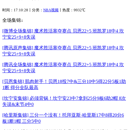
时间：17:10:28丨分类：
NBA视频
丨热度：9932℃
全场集锦↓
[微博全场集锦] 魔术胜活塞夺赛点 贝恩22+5 班凯罗18中4 坎
宁安25+9+8失误
[腾讯原声集锦] 魔术胜活塞夺赛点 贝恩22+5 班凯罗18中4 坎
宁安25+9+8失误
[腾讯全场集锦] 魔术胜活塞夺赛点 贝恩22+5 班凯罗18中4 坎
宁安25+9+8失误
[贝恩集锦] 肌肉射手！贝恩18投7中&三分10中5得22分5板1助
1断 得分全队最高
[坎宁安集锦] 必须背锅！坎宁安23中7拿到25分9板6助2帽 8次
失误&末节4中0
[哈里斯集锦] 三分一个没有！托拜亚斯·哈里斯17中8得20分6
板1断1帽 三分5中0